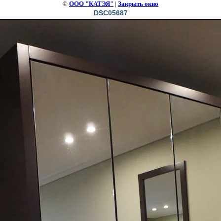
©
ООО "КАТЭЯ"
|
Закрыть окно
DSC05687